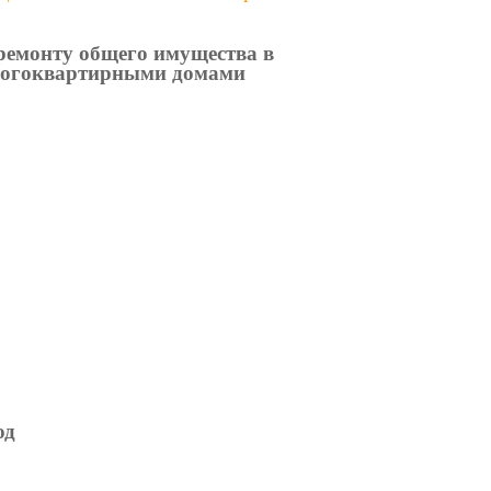
ремонту общего имущества в
многоквартирными домами
од