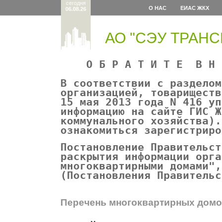
сегодня
О НАС
ЕИАС ЖКХ
06.08.26
АО "СЭУ ТРАН
О Б Р А Т И Т Е В Н И
В соответствии с разделом
организацией, товариществ
15 мая 2013 года N 416 уп
информацию на сайте ГИС Ж
коммунального хозяйства).
ознакомиться зарегистрир
Постановление Правительст
раскрытия информации орга
многоквартирными домами",
(Постановления Правительс
Перечень многоквартирных домо