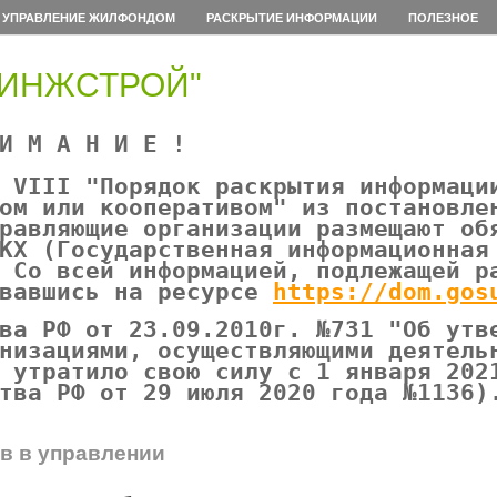
УПРАВЛЕНИЕ ЖИЛФОНДОМ
РАСКРЫТИЕ ИНФОРМАЦИИ
ПОЛЕЗНОЕ
СИНЖСТРОЙ"
»
 М А Н И Е !
 VIII "Порядок раскрытия информаци
ом или кооперативом" из постановле
равляющие организации размещают об
КХ (Государственная информационная
 Со всей информацией, подлежащей р
овавшись на ресурсе
https://dom.gos
ва РФ от 23.09.2010г. №731 "Об утв
низациями, осуществляющими деятель
 утратило свою силу с 1 января 202
тва РФ от 29 июля 2020 года №1136)
в в управлении