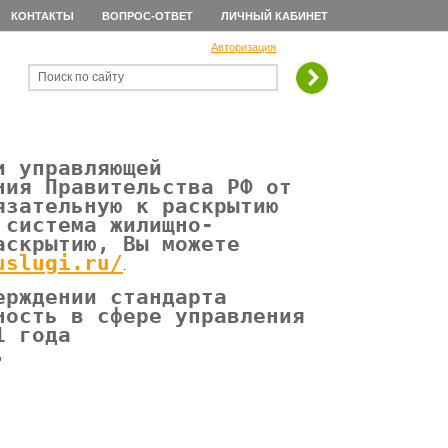
КОНТАКТЫ
ВОПРОС-ОТВЕТ
ЛИЧНЫЙ КАБИНЕТ
Авторизация
Поиск по сайту
и управляющей
ния Правительства РФ от
язательную к раскрытию
 система жилищно-
аскрытию, Вы можете
uslugi.ru/
.
ерждении стандарта
ность в сфере управления
1 года
.