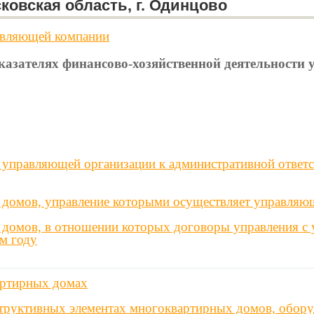
ковская область, г. Одинцово
авляющей компании
оказателях финансово-хозяйственной деятельност
управляющей организации к административной ответс
 домов, управление которыми осуществляет управляю
 домов, в отношении которых договоры управления с
м году
артирных домах
труктивных элементах многоквартирных домов, обору