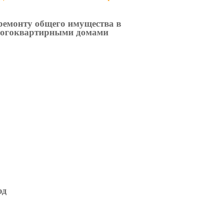
ремонту общего имущества в
многоквартирными домами
од