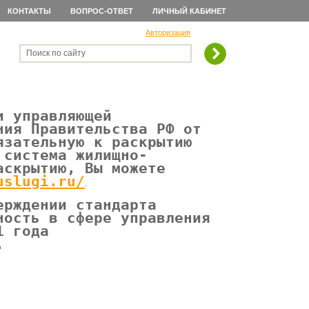
КОНТАКТЫ
ВОПРОС-ОТВЕТ
ЛИЧНЫЙ КАБИНЕТ
Авторизация
Поиск по сайту
и управляющей
ния Правительства РФ от
язательную к раскрытию
 система жилищно-
аскрытию, Вы можете
uslugi.ru/
.
ерждении стандарта
ность в сфере управления
1 года
.