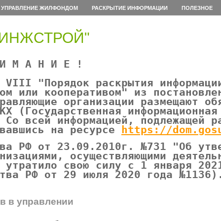
УПРАВЛЕНИЕ ЖИЛФОНДОМ
РАСКРЫТИЕ ИНФОРМАЦИИ
ПОЛЕЗНОЕ
СИНЖСТРОЙ"
»
 М А Н И Е !
 VIII "Порядок раскрытия информаци
ом или кооперативом" из постановле
равляющие организации размещают об
КХ (Государственная информационная
 Со всей информацией, подлежащей р
овавшись на ресурсе
https://dom.gos
ва РФ от 23.09.2010г. №731 "Об утв
низациями, осуществляющими деятель
 утратило свою силу с 1 января 202
тва РФ от 29 июля 2020 года №1136)
в в управлении