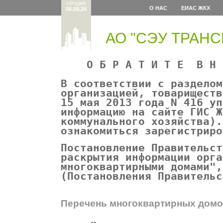
сегодня
О НАС
ЕИАС ЖКХ
06.08.26
АО "СЭУ ТРАН
О Б Р А Т И Т Е В Н И
В соответствии с разделом
организацией, товариществ
15 мая 2013 года N 416 уп
информацию на сайте ГИС Ж
коммунального хозяйства).
ознакомиться зарегистрир
Постановление Правительст
раскрытия информации орга
многоквартирными домами",
(Постановления Правительс
Перечень многоквартирных домо