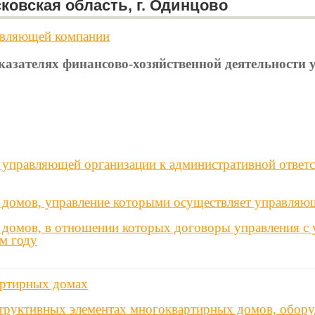
ковская область, г. Одинцово
авляющей компании
оказателях финансово-хозяйственной деятельност
управляющей организации к административной ответс
 домов, управление которыми осуществляет управляю
 домов, в отношении которых договоры управления с
м году
артирных домах
труктивных элементах многоквартирных домов, обору